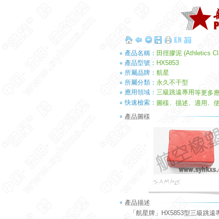
產品名稱：
田徑膠泥 (Athletics Cl
產品型號：
HX5853
所屬品牌：
航星
所屬分類：
永久不干型
應用領域：
三級跳遠專用
等更多
快速檢索：
、
、
、
圖樣
描述
適用
產品圖樣
產品描述
「航星牌」HX5853型三級跳