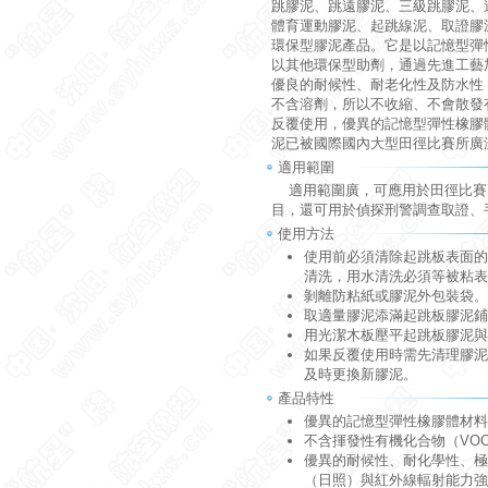
跳膠泥、跳遠膠泥、三級跳膠泥、
體育運動膠泥、起跳線泥、取證膠
環保型膠泥產品。它是以記憶型彈
以其他環保型助劑，通過先進工藝
優良的耐候性、耐老化性及防水性
不含溶劑，所以不收縮、不會散發
反覆使用，優異的記憶型彈性橡膠體
泥已被國際國內大型田徑比賽所廣
適用範圍
適用範圍廣，可應用於田徑比賽
目，還可用於偵探刑警調查取證、
使用方法
使用前必須清除起跳板表面的
清洗，用水清洗必須等被粘表
剝離防粘紙或膠泥外包裝袋。
取適量膠泥添滿起跳板膠泥鋪
用光潔木板壓平起跳板膠泥與
如果反覆使用時需先清理膠泥
及時更換新膠泥。
產品特性
優異的記憶型彈性橡膠體材料
不含揮發性有機化合物（VO
優異的耐候性、耐化學性、極
（日照）與紅外線輻射能力強