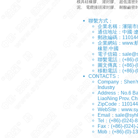
模具硅橡膠
、
灌封膠
、
超低溫密
泥
、
電纜接頭灌封膠
、
耐酸鹼密
聯繫方式：
企業名稱：
瀋陽市
通信地址：中國·
郵政編碼：11014
企業網站：
www.
橡塑.中國
電子信箱：
sale@s
聯繫電話：(+86)-(0
圖文傳真：(+86)-(0
移動電話：(+86)-(0
CONTACTS：
Company：ShenYang
Industry
Address：No.6 Bai
LiaoNing Prov. Ch
ZipCode：110144
WebSite：
www.sy
Email：
sale@syh
Tel：(+86)-(024
Fax：(+86)-(024)
Mob：(+86)-(0)-1