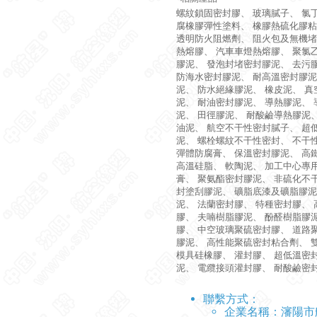
螺紋鎖固密封膠
、
玻璃膩子
、
氯
腐橡膠彈性塗料
、
橡膠熱硫化膠粘
透明防火阻燃劑
、
阻火包及無機堵
熱熔膠
、
汽車車燈熱熔膠
、
聚氯
膠泥
、
發泡封堵密封膠泥
、
去污
防海水密封膠泥
、
耐高溫密封膠泥
泥
、
防水絕緣膠泥
、
橡皮泥
、
真
泥
、
耐油密封膠泥
、
導熱膠泥
、
泥
、
田徑膠泥
、
耐酸鹼導熱膠泥
油泥
、
航空不干性密封膩子
、
超
泥
、
螺栓螺紋不干性密封
、
不干
彈體防腐膏
、
保溫密封膠泥
、
高
高溫硅脂
、
軟陶泥
、
加工中心專
膏
、
聚氨酯密封膠泥
、
非硫化不
封塗刮膠泥
、
礦脂底漆及礦脂膠泥
泥
、
法蘭密封膠
、
特種密封膠
、
膠
、
夫喃樹脂膠泥
、
酚醛樹脂膠
膠
、
中空玻璃聚硫密封膠
、
道路
膠泥
、
高性能聚硫密封粘合劑
、
模具硅橡膠
、
灌封膠
、
超低溫密
泥
、
電纜接頭灌封膠
、
耐酸鹼密
聯繫方式：
企業名稱：
瀋陽市