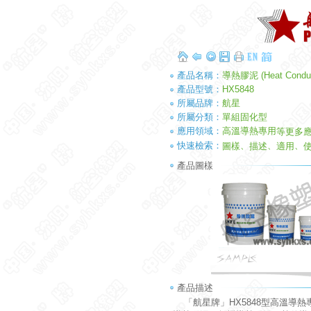
產品名稱：
導熱膠泥 (Heat Conduct
產品型號：
HX5848
所屬品牌：
航星
所屬分類：
單組固化型
應用領域：
高溫導熱專用
等更多
快速檢索：
、
、
、
圖樣
描述
適用
產品圖樣
產品描述
「航星牌」HX5848型高溫導