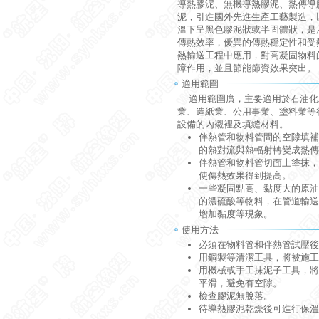
導熱膠泥、無機導熱膠泥、熱傳導
泥，引進國外先進生產工藝製造，
溫下呈黑色膠泥狀或半固體狀，是
傳熱效率，優異的傳熱穩定性和受
熱輸送工程中應用，對高凝固物料
障作用，並且節能節資效果突出。
適用範圍
適用範圍廣，主要適用於石油化
業、造紙業、公用事業、塗料業等
設備的內襯裡及填縫材料。
伴熱管和物料管間的空隙填補
的熱對流與熱輻射轉變成熱傳
伴熱管和物料管切面上塗抹，
使傳熱效果得到提高。
一些凝固點高、黏度大的原油
的濃硫酸等物料，在管道輸送
增加黏度等現象。
使用方法
必須在物料管和伴熱管試壓後
用鋼製等清潔工具，將被施工
用機械或手工抹泥子工具，將
平滑，避免有空隙。
檢查膠泥無脫落。
待導熱膠泥乾燥後可進行保溫