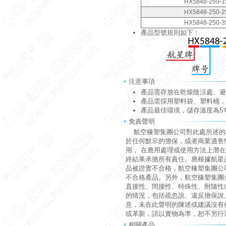
HX5848-250-1
HX5848-250-2
HX5848-250-3
產品型號規則如下：
注意事項
產品需存放在乾燥陰涼處、避
產品需採用塑料袋、塑料桶，
產品最佳環境，儲存溫度為5℃
免責聲明
航空橡塑集團公司對此處所述的
於任何默示的擔保，或者商業適售
用， 在應用處理或使用方法上潛
終結果承擔所有責任。應根據航星
品被證實不合格，航空橡塑集團公
不合格產品。另外，航空橡塑集團
直接性、間接性、特殊性、附隨性
的情況，包括疏忽說、違反擔保說
意，未在此聲明的陳述或建議沒有
或革新，請以實物為準，恕不另行
相關產品