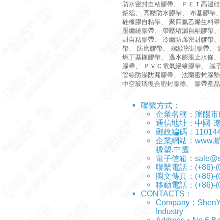
防水密封自粘膠帶
、
ＰＥＴ高溫硅
鋁箔
、
高壓防水膠帶
、
布基膠帶
硅橡膠自粘帶
、
聚四氟乙烯生料帶
壓纏繞膠帶
、
帶壓堵漏自融膠帶
封自粘膠帶
、
冷纏防腐密封膠帶
帶
、
防磨膠帶
、
螺紋密封膠帶
、
燃丁基橡膠帶
、
遇水膨脹止水條
膠帶
、
ＰＶＣ電氣絕緣膠帶
、
膩
管線防滲防漏膠帶
、
法蘭密封膠墊
中空玻璃復合密封膠條
、
膠帶產品
聯繫方式：
企業名稱：
瀋陽市
通信地址：中國·
郵政編碼：11014
企業網站：
www.
橡塑.中國
電子信箱：
sale@s
聯繫電話：(+86)-(0
圖文傳真：(+86)-(0
移動電話：(+86)-(0
CONTACTS：
Company：ShenYang
Industry