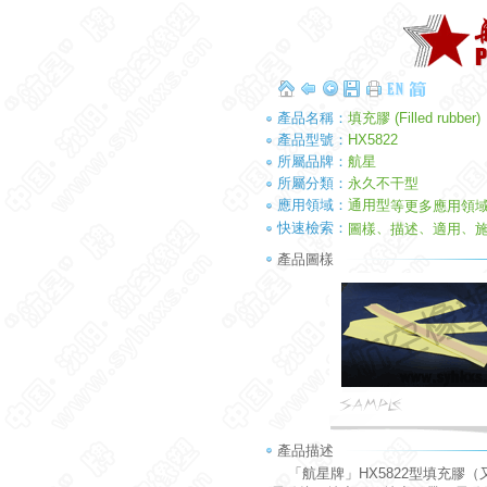
產品名稱：
填充膠 (Filled rubber)
產品型號：
HX5822
所屬品牌：
航星
所屬分類：
永久不干型
應用領域：
通用型
等更多應用領
快速檢索：
、
、
、
圖樣
描述
適用
產品圖樣
產品描述
「航星牌」HX5822型填充膠