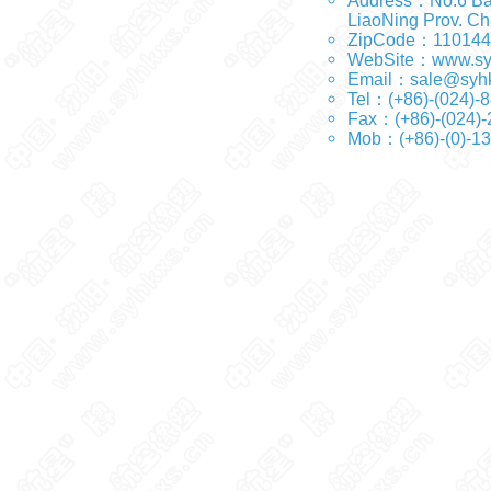
Address：No.6 Bai
LiaoNing Prov. Ch
ZipCode：110144
WebSite：
www.sy
Email：
sale@syh
Tel：(+86)-(024
Fax：(+86)-(024)
Mob：(+86)-(0)-1