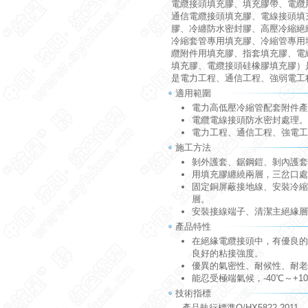
電纜接頭填充膠、填充膠帶、電纜
通信電纜接頭填充膠、電線接頭填
膠、冷纏防水密封膠、高壓冷縮絕
冷縮套管專用填充膠、冷縮管專用
纜附件用填充膠、指套填充膠、電
填充膠、電纜接頭硅橡膠填充膠）
是電力工程、通信工程、強弱電工
適用範圍
電力高低壓冷縮管配套附件產
電纜電線接頭防水密封處理。
電力工程、通信工程、強電工
施工方法
剝外護套、鋸鋼鎧、剝內護套
用填充膠纏繞兩層，三岔口處
固定銅屏蔽接地線、安裝冷縮
層。
安裝接線端子、清潔主絕緣層
產品特性
在絕緣電纜接頭中，有優良的
良好的粘接強度。
優異的氣密性、耐候性、耐老
能忍受極端氣候，-40℃～+
技術指標
產品執行標準Q/HX5822-2011