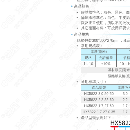
產品顏色
膠體標準色：灰色、黑色、白
隔離紙標準色：白色、牛皮紙
觀及正常使用，所以不同批次
其它覆面材料：可按用戶要求
產品規格
紙箱包裝300*300*270mm
常用規格表：
厚度(毫米)
規格
允許偏差
規
1～10
±10%
10～1
基材厚度(毫米
隔離紙規格(克
通用標準尺寸：
產品型號
厚度(M
HX5822-3.0-50-50
3.0
HX5822-2.2-33-60
2.2
HX5822-1.7-27-60
1.7
HX5822-1.7-27-0.35
1.7
產品型號規則如下：