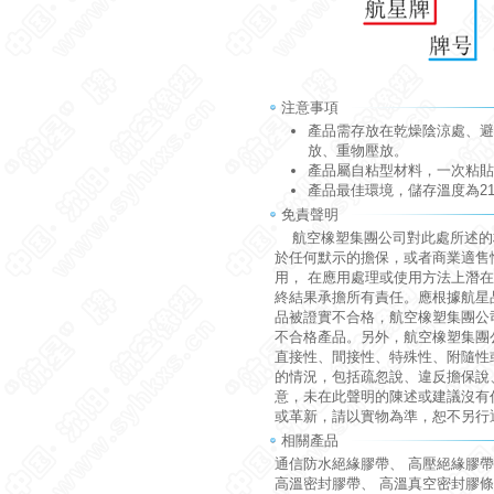
注意事項
產品需存放在乾燥陰涼處、避
放、重物壓放。
產品屬自粘型材料，一次粘貼
產品最佳環境，儲存溫度為21
免責聲明
航空橡塑集團公司對此處所述的
於任何默示的擔保，或者商業適售
用， 在應用處理或使用方法上潛
終結果承擔所有責任。應根據航星
品被證實不合格，航空橡塑集團公
不合格產品。另外，航空橡塑集團
直接性、間接性、特殊性、附隨性
的情況，包括疏忽說、違反擔保說
意，未在此聲明的陳述或建議沒有
或革新，請以實物為準，恕不另行
相關產品
通信防水絕緣膠帶
、
高壓絕緣膠帶
高溫密封膠帶
、
高溫真空密封膠條