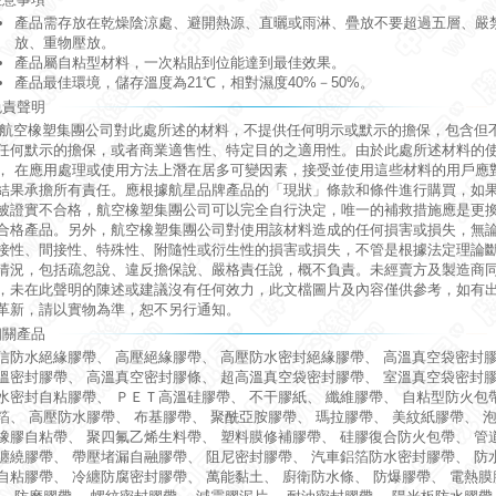
產品需存放在乾燥陰涼處、避開熱源、直曬或雨淋、疊放不要超過五層、嚴
放、重物壓放。
產品屬自粘型材料，一次粘貼到位能達到最佳效果。
產品最佳環境，儲存溫度為21℃，相對濕度40%－50%。
免責聲明
空橡塑集團公司對此處所述的材料，不提供任何明示或默示的擔保，包含但
任何默示的擔保，或者商業適售性、特定目的之適用性。由於此處所述材料的
， 在應用處理或使用方法上潛在居多可變因素，接受並使用這些材料的用戶應
結果承擔所有責任。應根據航星品牌產品的「現狀」條款和條件進行購買，如
被證實不合格，航空橡塑集團公司可以完全自行決定，唯一的補救措施應是更
合格產品。另外，航空橡塑集團公司對使用該材料造成的任何損害或損失，無
接性、間接性、特殊性、附隨性或衍生性的損害或損失，不管是根據法定理論
情況，包括疏忽說、違反擔保說、嚴格責任說，概不負責。未經賣方及製造商
，未在此聲明的陳述或建議沒有任何效力，此文檔圖片及內容僅供參考，如有
革新，請以實物為準，恕不另行通知。
相關產品
信防水絕緣膠帶
、
高壓絕緣膠帶
、
高壓防水密封絕緣膠帶
、
高溫真空袋密封
溫密封膠帶
、
高溫真空密封膠條
、
超高溫真空袋密封膠帶
、
室溫真空袋密封
水密封自粘膠帶
、
ＰＥＴ高溫硅膠帶
、
不干膠紙
、
纖維膠帶
、
自粘型防火包
箔
、
高壓防水膠帶
、
布基膠帶
、
聚酰亞胺膠帶
、
瑪拉膠帶
、
美紋紙膠帶
、
橡膠自粘帶
、
聚四氟乙烯生料帶
、
塑料膜修補膠帶
、
硅膠復合防火包帶
、
管
纏繞膠帶
、
帶壓堵漏自融膠帶
、
阻尼密封膠帶
、
汽車鋁箔防水密封膠帶
、
防
自粘膠帶
、
冷纏防腐密封膠帶
、
萬能黏土
、
廚衛防水條
、
防爆膠帶
、
電熱膜