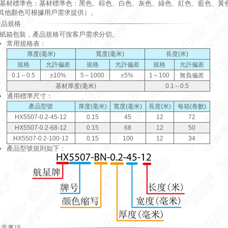
材標準色：基材標準色：黑色、棕色、白色、灰色、綠色、紅色、藍色、黃
其他顏色可根據用戶需求提供）。
產品規格
箱包裝，產品規格可按客戶需求分切。
常用規格表：
厚度(毫米)
寬度(毫米)
長度(米)
規格
允許偏差
規格
允許偏差
規格
允許偏差
0.1～0.5
±10%
5～1000
±5%
1～100
無負偏差
基材厚度(毫米)
0.1～0.5
通用標準尺寸：
產品型號
厚度(毫米)
寬度(毫米)
長度(米)
每箱(卷數)
HX5507-0.2-45-12
0.15
45
12
72
HX5507-0.2-68-12
0.15
68
12
50
HX5507-0.2-100-12
0.15
100
12
34
產品型號規則如下：
注意事項