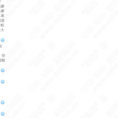
膠
毯膠
基膠
、萬
寬度
有較
較大
包
。
、防
駕駛