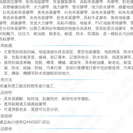
熱膜固定膠帶、彩色地毯膠帶、管道捆紮膠布、高粘布基膠帶、布膠帶、彩色
、高壓橡膠自粘帶、大力膠帶、強力膠帶、警示膠帶、強力防水膠帶、婚慶地
、紅色高粘布基膠帶、黃色布基膠帶、白色布基膠帶、綠色布基膠帶、棕色布
、黑色布基膠帶、灰色布基膠帶、藍色布基膠帶、高粘牛皮膠布、無痕地板膠
膠帶、易撕膠帶、管道大力膠帶、高粘不殘留、地板革、PVC地板專用膠帶、
意分切布基膠帶）以聚乙烯與紗布纖維的熱復合為基材。塗高粘度合成膠水，
的剝離力、抗拉力、耐油脂、耐老化、耐溫、防水、防腐蝕，是一種粘合力比
高粘膠帶。
適用範圍
主要用於紙箱封緘、地毯接縫合拼及固定、重型包裝捆紮、地面標識、防水
裝、包紮冷氣管道、修補、裝訂書本、記號與色分、防水包裝、保護表層等
適用於鐵道車輛、造船、機電、機械、建築等，具有耐油臘、耐老化、耐溫
漏、防水、絕緣、防蝕，汽車行業、造紙行業機電行業中也頻繁使用，汽車
室、機箱、機櫃等防水措施較好的地方。
使用方法
據具體工藝流程體系進行施工。
產品特性
具有易撕斷、粘性強、貼服性好、耐候性佳等優點。
應用範圍廣又稱萬能膠帶。
可選擇顏色多，寬度可任意分切。
技術指標
品執行標準Q/HX5507-2011
產品顏色