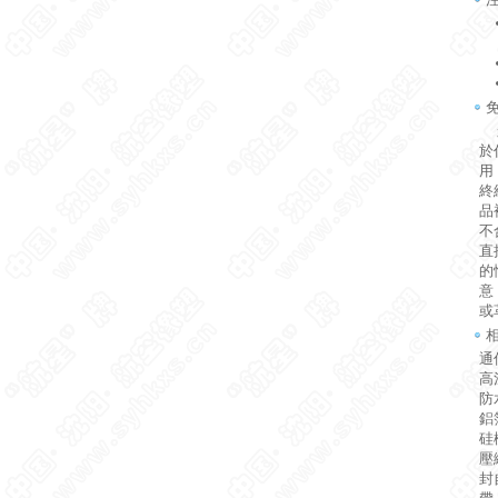
航
於
用
終
品
不
直
的
意
或
通
高
防
鋁
硅
壓
封