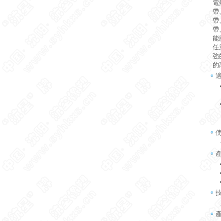
電
帶
帶
帶
能
任
強
的
依
產