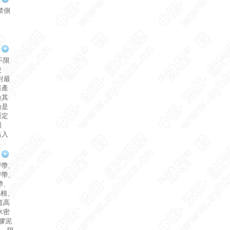
禁側
不限
使
對最
果產
換其
論是
斷定
同
出入
膠帶
、
膠帶
、
帶
、
泡棉
、
道高
水密
膠泥