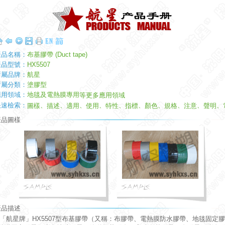
產品名稱：
布基膠帶 (Duct tape)
產品型號：
HX5507
所屬品牌：
航星
所屬分類：
塗膠型
應用領域：
地毯及電熱膜專用
等更多應用領域
快速檢索：
、
、
、
、
、
、
、
、
、
、
圖樣
描述
適用
使用
特性
指標
顏色
規格
注意
聲明
產品圖樣
產品描述
航星牌」HX5507型布基膠帶（又稱：布膠帶、電熱膜防水膠帶、地毯固定