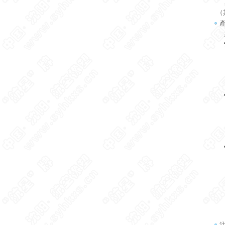
基
（
紙